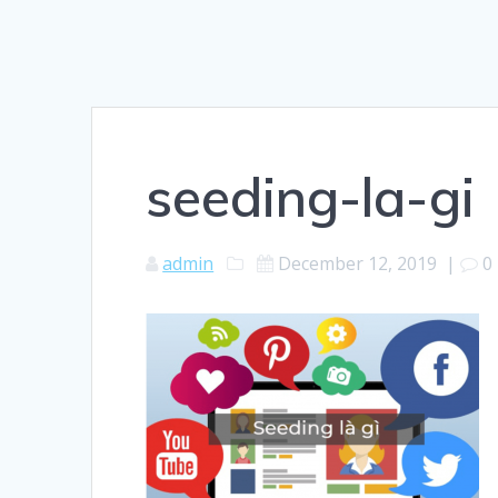
seeding-la-gi
admin
December 12, 2019
|
0