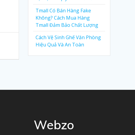
Tmall Có Bán Hàng Fake
Không? Cách Mua Hàng
Tmall Đảm Bảo Chất Lượng
Cách Vệ Sinh Ghế Văn Phòng
Hiệu Quả Và An Toàn
Webzo