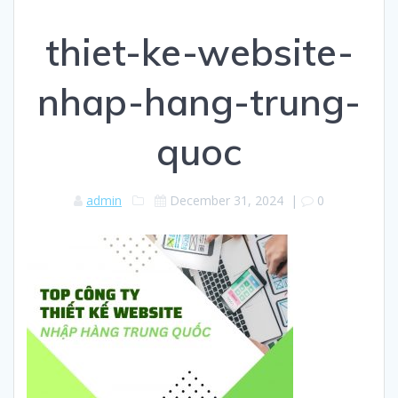
thiet-ke-website-
nhap-hang-trung-
quoc
admin
December 31, 2024
|
0