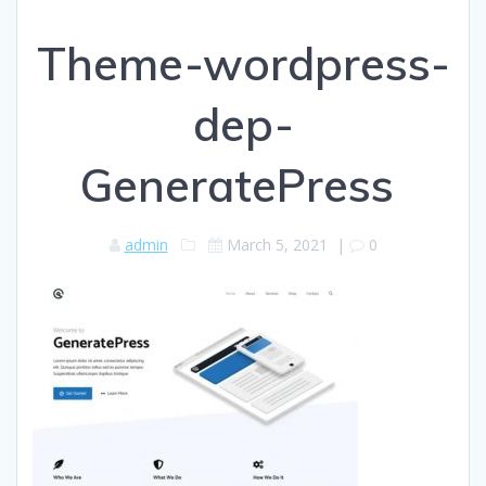
Theme-wordpress-
dep-
GeneratePress
admin
March 5, 2021
|
0