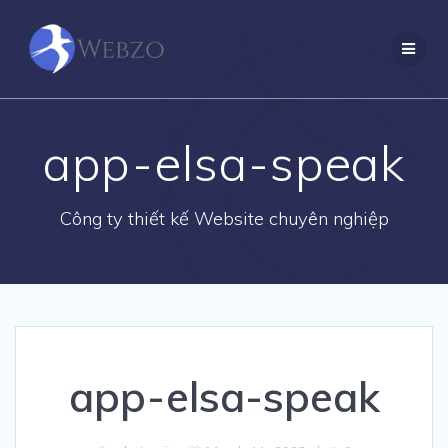
Skip
to
content
app-elsa-speak
Công ty thiết kế Website chuyên nghiệp
app-elsa-speak