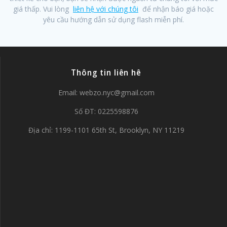
giá thấp. Vui lòng
liên hệ với chúng tôi
để nhận báo giá hoặc
yêu cầu hướng dẫn sử dụng flash miễn phí.
Thông tin liên hê
Email:
webzo.nyc@gmail.com
Số ĐT: 0225598876
Địa chỉ: 1199-1101 65th St, Brooklyn, NY 11219