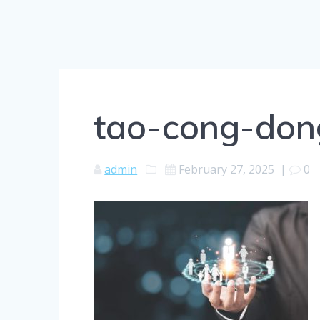
tao-cong-don
admin
February 27, 2025
|
0