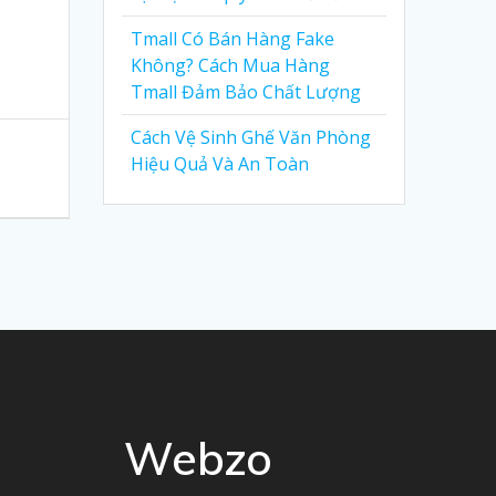
Tmall Có Bán Hàng Fake
Không? Cách Mua Hàng
Tmall Đảm Bảo Chất Lượng
Cách Vệ Sinh Ghế Văn Phòng
Hiệu Quả Và An Toàn
Webzo