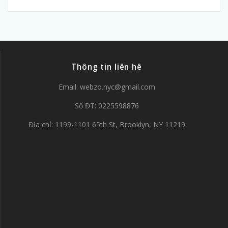
Thông tin liên hê
Email:
webzo.nyc@gmail.com
Số ĐT: 0225598876
Địa chỉ: 1199-1101 65th St, Brooklyn, NY 11219