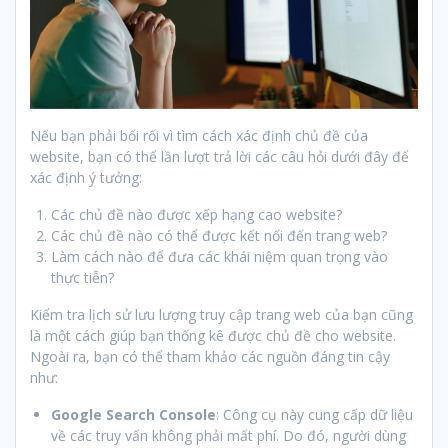
Nếu bạn phải bối rối vì tìm cách xác định chủ đề của
website, bạn có thể lần lượt trả lời các câu hỏi dưới đây để
xác định ý tưởng:
Các chủ đề nào được xếp hạng cao website?
Các chủ đề nào có thể được kết nối đến trang web?
Làm cách nào để đưa các khái niệm quan trọng vào
thực tiễn?
Kiểm tra lịch sử lưu lượng truy cập trang web của bạn cũng
là một cách giúp bạn thống kê được chủ đề cho website.
Ngoài ra, bạn có thể tham khảo các nguồn đáng tin cậy
như:
Google Search Console
: Công cụ này cung cấp dữ liệu
về các truy vấn không phải mất phí. Do đó, người dùng