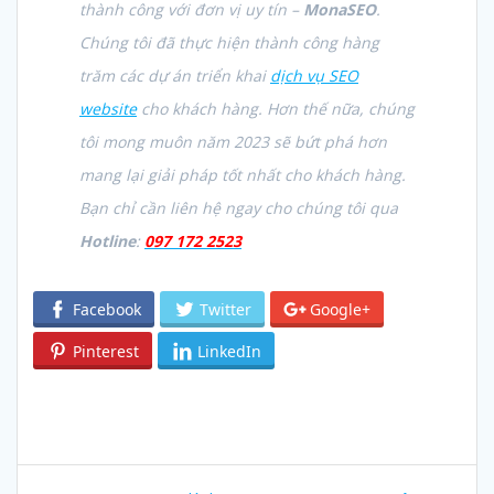
thành công với đơn vị uy tín –
MonaSEO
.
Chúng tôi đã thực hiện thành công hàng
trăm các dự án triển khai
dịch vụ SEO
website
cho khách hàng. Hơn thế nữa, chúng
tôi mong muôn năm 2023 sẽ bứt phá hơn
mang lại giải pháp tốt nhất cho khách hàng.
Bạn chỉ cần liên hệ ngay cho chúng tôi qua
Hotline
:
097 172 2523
Facebook
Twitter
Google+
Pinterest
LinkedIn
Post