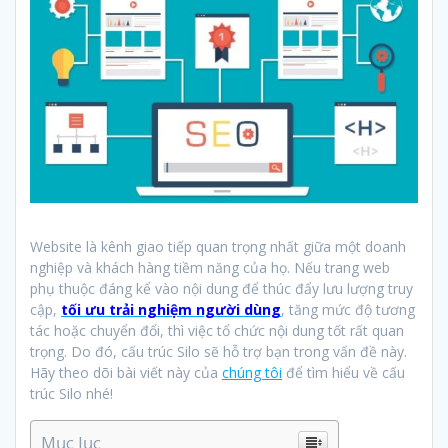
Website là kênh giao tiếp quan trọng nhất giữa một doanh
nghiệp và khách hàng tiềm năng của họ. Nếu trang web
phụ thuộc đáng kể vào nội dung để thúc đẩy lưu lượng truy
cập,
tối ưu trải nghiệm người dùng
, tăng mức độ tương
tác hoặc chuyển đổi, thì việc tổ chức nội dung tốt rất quan
trọng. Do đó, cấu trúc Silo sẽ hỗ trợ bạn trong vấn đề này.
Hãy theo dõi bài viết này của
chúng tôi
để tìm hiểu về cấu
trúc Silo nhé!
Mục lục