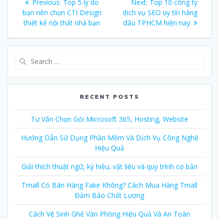
Previous:
Previous
Top 5 lý do
Next:
Next
Top 10 công ty
navigation
bạn nên chọn CTI Design
post:
dịch vụ SEO uy tín hàng
post:
thiết kế nội thất nhà bạn
đầu TPHCM hiện nay
Search
for:
RECENT POSTS
Tư Vấn Chọn Gói Microsoft 365, Hosting, Website
Hướng Dẫn Sử Dụng Phần Mềm Và Dịch Vụ Công Nghệ
Hiệu Quả
Giải thích thuật ngữ, ký hiệu, vật liệu và quy trình cơ bản
Tmall Có Bán Hàng Fake Không? Cách Mua Hàng Tmall
Đảm Bảo Chất Lượng
Cách Vệ Sinh Ghế Văn Phòng Hiệu Quả Và An Toàn