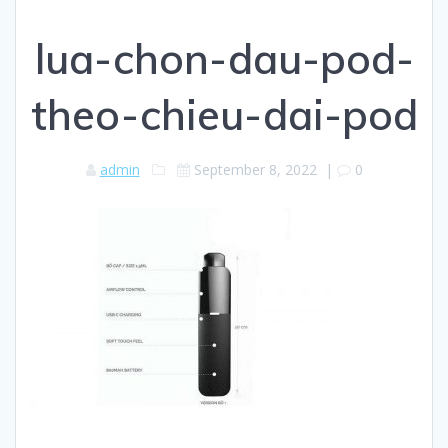
lua-chon-dau-pod-
theo-chieu-dai-pod
admin
September 8, 2022
|
0