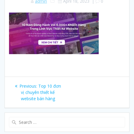
admin
April 18, 2023
|
0
Post
Previous:
Previous
Top 10 đơn
navigation
vị chuyên thiết kế
post:
website bán hàng
Search
for: