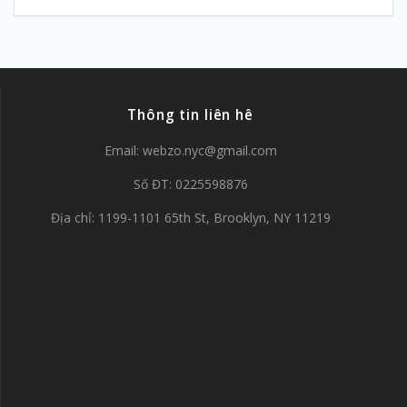
Thông tin liên hê
Email:
webzo.nyc@gmail.com
Số ĐT: 0225598876
Địa chỉ: 1199-1101 65th St, Brooklyn, NY 11219