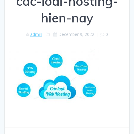
cac-loai-hosting-
hien-nay
admin
December 9, 2022
|
0
Post