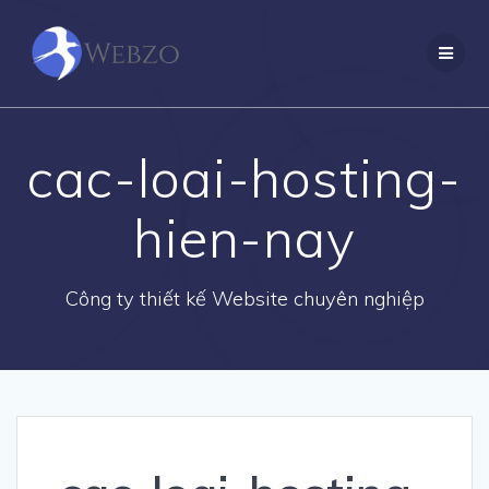
Skip
to
content
cac-loai-hosting-
hien-nay
Công ty thiết kế Website chuyên nghiệp