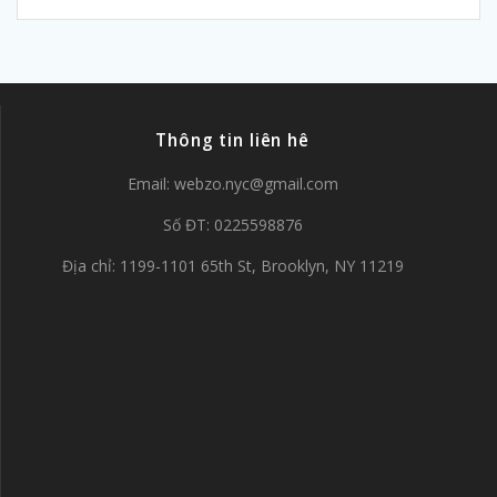
Thông tin liên hê
Email:
webzo.nyc@gmail.com
Số ĐT: 0225598876
Địa chỉ: 1199-1101 65th St, Brooklyn, NY 11219