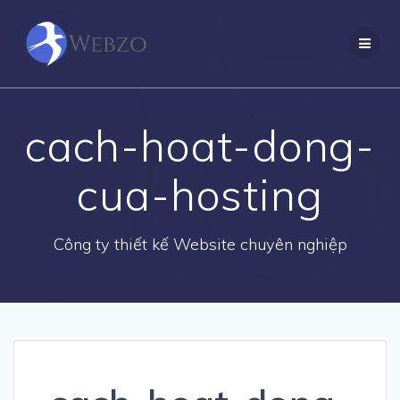
Skip
to
content
cach-hoat-dong-
cua-hosting
Công ty thiết kế Website chuyên nghiệp