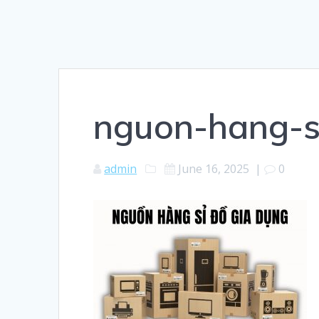
nguon-hang-s
admin
June 16, 2025
|
0