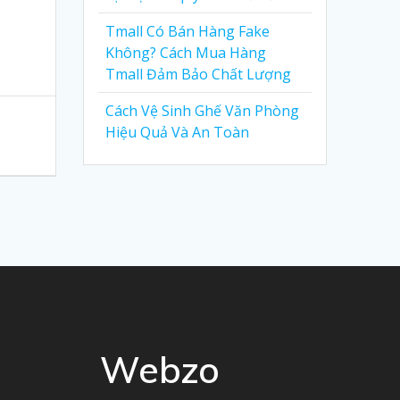
Tmall Có Bán Hàng Fake
Không? Cách Mua Hàng
Tmall Đảm Bảo Chất Lượng
Cách Vệ Sinh Ghế Văn Phòng
Hiệu Quả Và An Toàn
Webzo