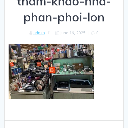
tham-khao-nha-
phan-phoi-lon
admin
June 16, 2025
|
0
Post