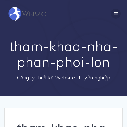
Skip
to
content
tham-khao-nha-
phan-phoi-lon
Công ty thiết kế Website chuyên nghiệp