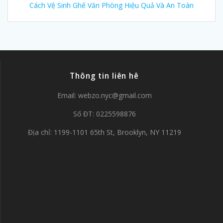
Cách Vệ Sinh Ghế Văn Phòng Hiệu Quả Và An Toàn
Thông tin liên hê
Email:
webzo.nyc@gmail.com
Số ĐT: 0225598876
Địa chỉ: 1199-1101 65th St, Brooklyn, NY 11219