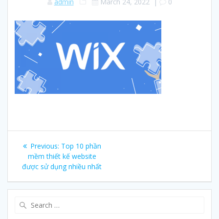
admin
March 24, 2022
|
0
Post
Previous:
Previous
Top 10 phần
navigation
mềm thiết kế website
post:
được sử dụng nhiều nhất
Search
for: