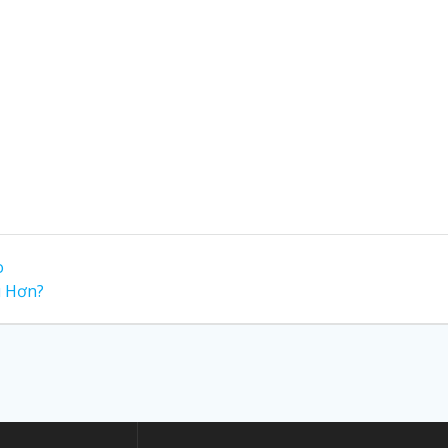
o
u Hơn?