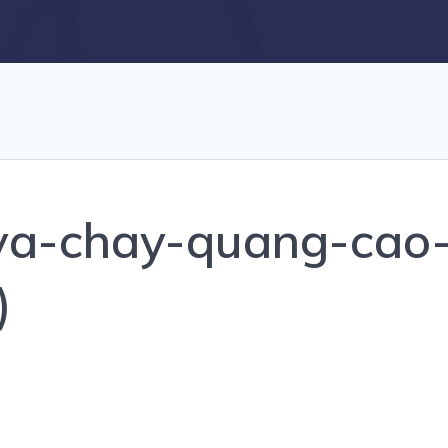
va-chay-quang-cao
)