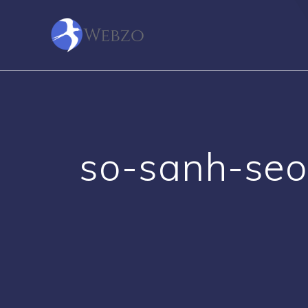
Skip
to
content
so-sanh-seo