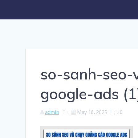
so-sanh-seo-
google-ads (1
admin
May 16, 2025
|
0