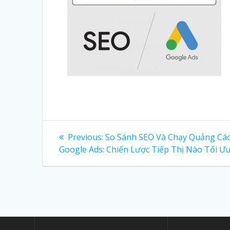
Post
Previous:
Previous
So Sánh SEO Và Chạy Quảng Cá
Google Ads: Chiến Lược Tiếp Thị Nào Tối Ư
post:
navigation