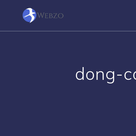
Skip
to
content
dong-c