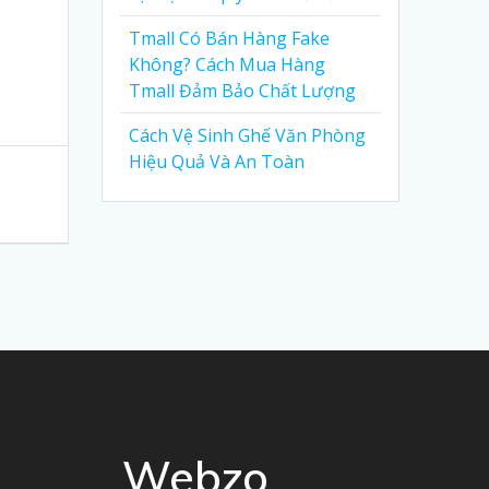
Tmall Có Bán Hàng Fake
Không? Cách Mua Hàng
Tmall Đảm Bảo Chất Lượng
Cách Vệ Sinh Ghế Văn Phòng
Hiệu Quả Và An Toàn
Webzo