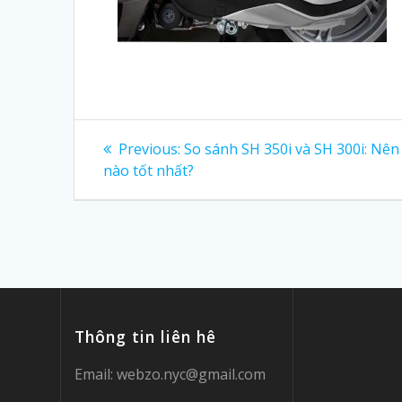
Post
Previous:
Previous
So sánh SH 350i và SH 300i: Nê
nào tốt nhất?
post:
navigation
Thông tin liên hê
Email:
webzo.nyc@gmail.com