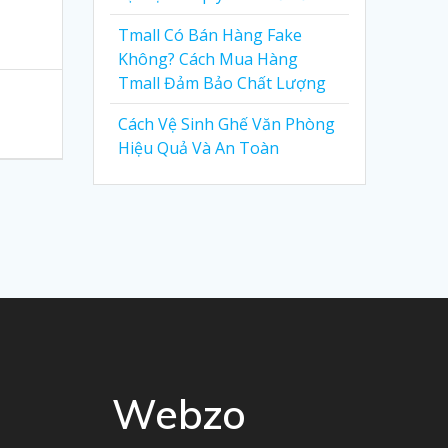
Tmall Có Bán Hàng Fake
Không? Cách Mua Hàng
Tmall Đảm Bảo Chất Lượng
Cách Vệ Sinh Ghế Văn Phòng
Hiệu Quả Và An Toàn
Webzo