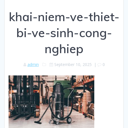
khai-niem-ve-thiet-
bi-ve-sinh-cong-
nghiep
admin
September 10, 2025
|
0