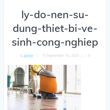
ly-do-nen-su-
dung-thiet-bi-ve-
sinh-cong-nghiep
admin
September 10, 2025
|
0