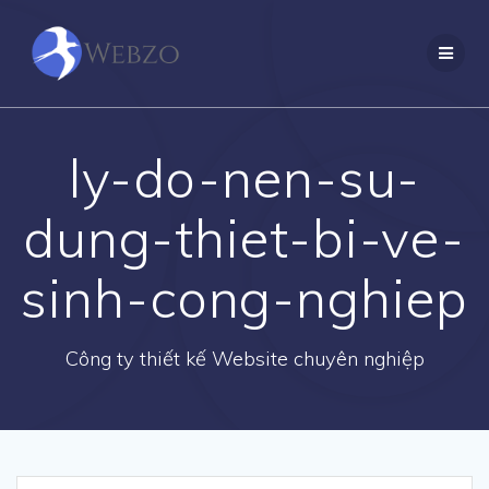
Skip
to
content
ly-do-nen-su-
dung-thiet-bi-ve-
sinh-cong-nghiep
Công ty thiết kế Website chuyên nghiệp