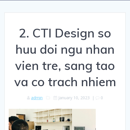
2. CTI Design so
huu doi ngu nhan
vien tre, sang tao
va co trach nhiem
admin
January 10, 2023
|
0