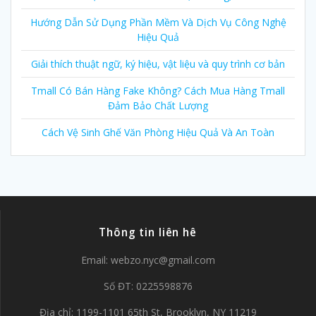
Hướng Dẫn Sử Dụng Phần Mềm Và Dịch Vụ Công Nghệ
Hiệu Quả
Giải thích thuật ngữ, ký hiệu, vật liệu và quy trình cơ bản
Tmall Có Bán Hàng Fake Không? Cách Mua Hàng Tmall
Đảm Bảo Chất Lượng
Cách Vệ Sinh Ghế Văn Phòng Hiệu Quả Và An Toàn
Thông tin liên hê
Email:
webzo.nyc@gmail.com
Số ĐT: 0225598876
Địa chỉ: 1199-1101 65th St, Brooklyn, NY 11219