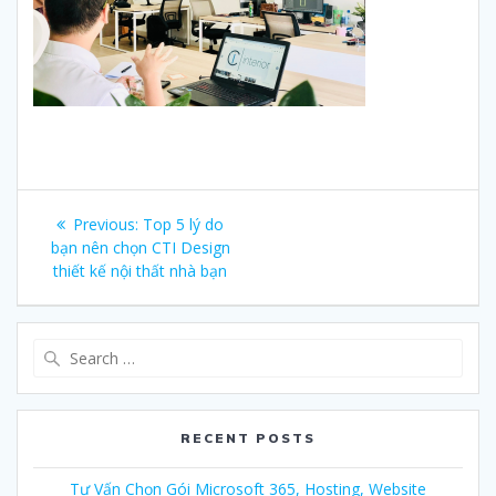
Post
Previous:
Previous
Top 5 lý do
navigation
bạn nên chọn CTI Design
post:
thiết kế nội thất nhà bạn
Search
for:
RECENT POSTS
Tư Vấn Chọn Gói Microsoft 365, Hosting, Website