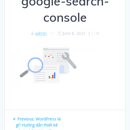
google-search-
console
admin
June 8, 2021
|
0
Post
Previous:
Previous
WordPress là
navigation
gì? Hướng dẫn thiết kế
post: