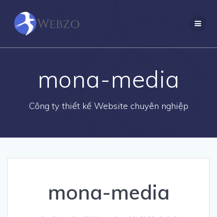
Skip
to
content
mona-media
Công ty thiết kế Website chuyên nghiệp
mona-media