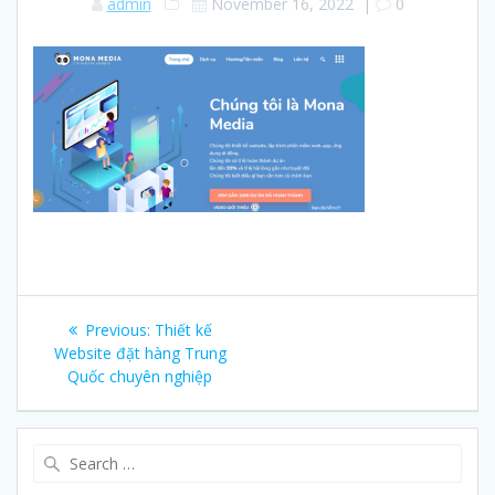
admin
November 16, 2022
|
0
Post
Previous:
Previous
Thiết kế
navigation
Website đặt hàng Trung
post:
Quốc chuyên nghiệp
Search
for: