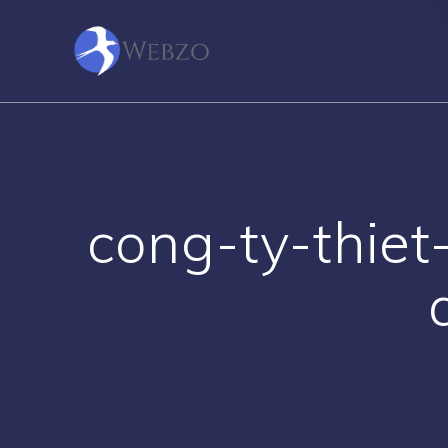
Skip
to
content
cong-ty-thie