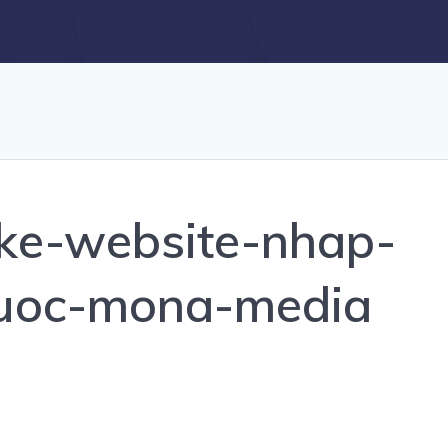
-ke-website-nhap-
quoc-mona-media