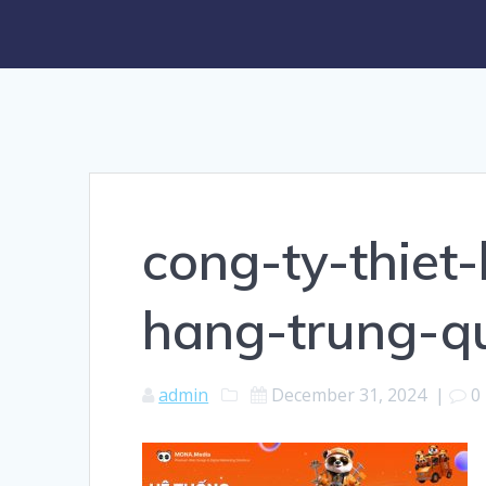
cong-ty-thiet
hang-trung-
admin
December 31, 2024
|
0