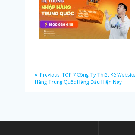
Post
Previous:
Previous
TOP 7 Công Ty Thiết Kế Websit
Hàng Trung Quốc Hàng Đầu Hiện Nay
post:
navigation