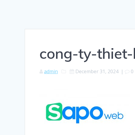
cong-ty-thiet
admin
December 31, 2024
|
0