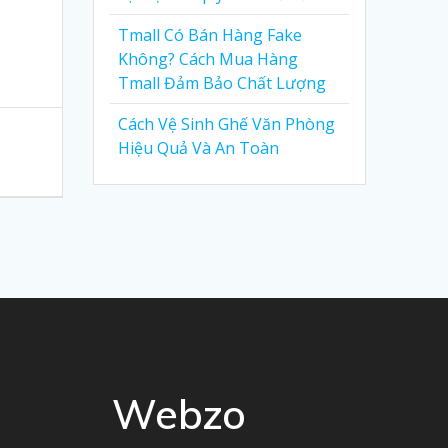
Tmall Có Bán Hàng Fake
Không? Cách Mua Hàng
Tmall Đảm Bảo Chất Lượng
Cách Vệ Sinh Ghế Văn Phòng
Hiệu Quả Và An Toàn
Webzo