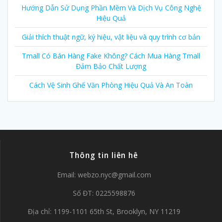
Hướng Dẫn Sử Dụng Phần Mềm Và Dịch Vụ Công Nghệ
Hiệu Quả
Giải thích thuật ngữ, ký hiệu, vật liệu và quy trình cơ bản
Tmall Có Bán Hàng Fake Không? Cách Mua Hàng Tmall
Đảm Bảo Chất Lượng
Cách Vệ Sinh Ghế Văn Phòng Hiệu Quả Và An Toàn
Thông tin liên hê
Email:
webzo.nyc@gmail.com
Số ĐT: 0225598876
Địa chỉ: 1199-1101 65th St, Brooklyn, NY 11219