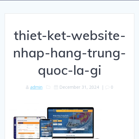
thiet-ket-website-
nhap-hang-trung-
quoc-la-gi
admin
December 31, 2024
|
0