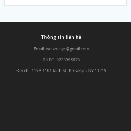
Thông tin liên hê
Email:
webzo.nyc@gmail.com
Số ĐT: 0225598876
Địa chỉ: 1199-1101 65th St, Brooklyn, NY 11219