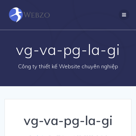
Skip
to
content
vg-va-pg-la-gi
Công ty thiết kế Website chuyên nghiệp
vg-va-pg-la-gi