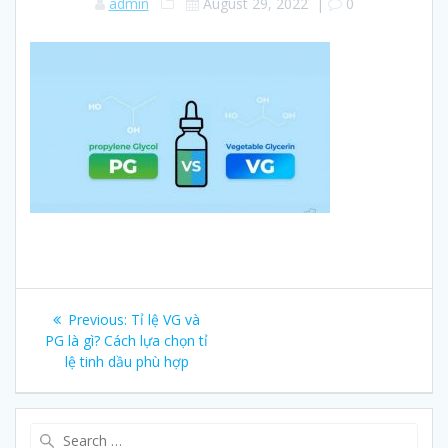
admin
August 29, 2022
|
0
Post
Previous:
Previous
Tỉ lệ VG và
navigation
PG là gì? Cách lựa chọn tỉ
post:
lệ tinh dầu phù hợp
Search