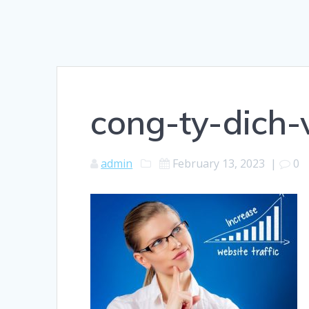
cong-ty-dich-
admin
February 13, 2023
|
0