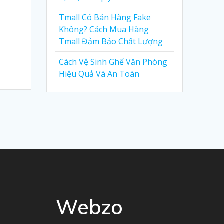
Tmall Có Bán Hàng Fake
Không? Cách Mua Hàng
Tmall Đảm Bảo Chất Lượng
Cách Vệ Sinh Ghế Văn Phòng
Hiệu Quả Và An Toàn
Webzo