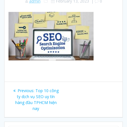
admin
February 13, 2023
|
0
Post
Previous:
Previous
Top 10 công
navigation
ty dịch vụ SEO uy tín
post:
hàng đầu TPHCM hiện
nay