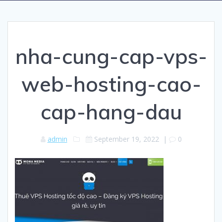
nha-cung-cap-vps-
web-hosting-cao-
cap-hang-dau
admin
September 19, 2022
|
0