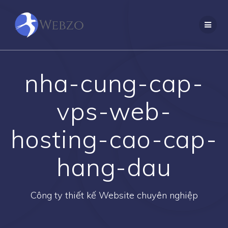
Skip
to
content
nha-cung-cap-
vps-web-
hosting-cao-cap-
hang-dau
Công ty thiết kế Website chuyên nghiệp