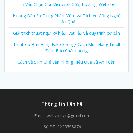
Tư Vấn Chọn Gói Microsoft 365, Hosting, Website
Hướng Dẫn Sử Dụng Phần Mềm Và Dịch Vụ Công Nghệ
Hiệu Quả
Giải thích thuật ngữ, ký hiệu, vật liệu và quy trình cơ bản
Tmall Có Bán Hàng Fake Không? Cách Mua Hàng Tmall
Đảm Bảo Chất Lượng
Cách Vệ Sinh Ghế Văn Phòng Hiệu Quả Và An Toàn
Thông tin liên hê
Email:
webzo.nyc@gmail.com
Số ĐT: 0225598876