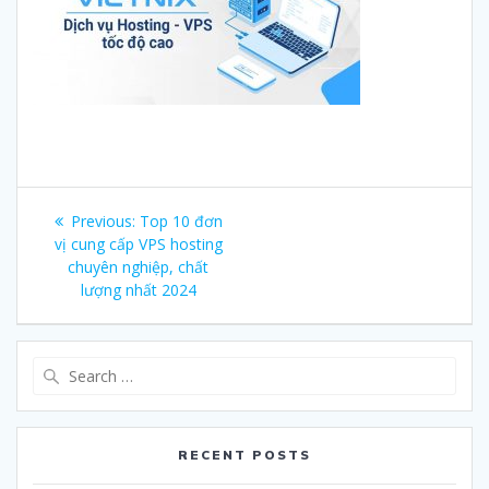
Post
Previous:
Previous
Top 10 đơn
navigation
vị cung cấp VPS hosting
post:
chuyên nghiệp, chất
lượng nhất 2024
Search
for:
RECENT POSTS