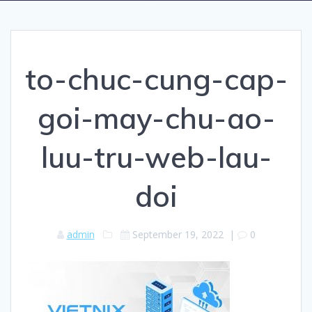
to-chuc-cung-cap-
goi-may-chu-ao-
luu-tru-web-lau-
doi
admin
September 19, 2022
|
0