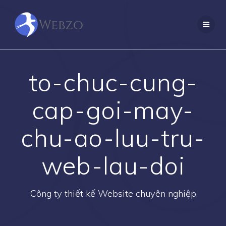
Skip
to
content
to-chuc-cung-
cap-goi-may-
chu-ao-luu-tru-
web-lau-doi
Công ty thiết kế Website chuyên nghiệp