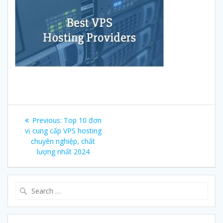
Post
Previous:
Previous
Top 10 đơn
navigation
vị cung cấp VPS hosting
post:
chuyên nghiệp, chất
lượng nhất 2024
Search
for: