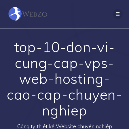
Skip
to
content
top-10-don-vi-
cung-cap-vps-
web-hosting-
cao-cap-chuyen-
nghiep
Công ty thiết kế Website chuyên nghiệp