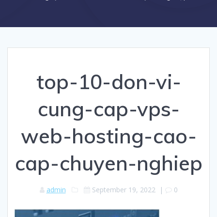
top-10-don-vi-
cung-cap-vps-
web-hosting-cao-
cap-chuyen-nghiep
admin
September 19, 2022
|
0