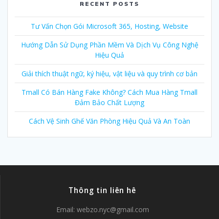
RECENT POSTS
Tư Vấn Chọn Gói Microsoft 365, Hosting, Website
Hướng Dẫn Sử Dụng Phần Mềm Và Dịch Vụ Công Nghệ
Hiệu Quả
Giải thích thuật ngữ, ký hiệu, vật liệu và quy trình cơ bản
Tmall Có Bán Hàng Fake Không? Cách Mua Hàng Tmall
Đảm Bảo Chất Lượng
Cách Vệ Sinh Ghế Văn Phòng Hiệu Quả Và An Toàn
Thông tin liên hê
Email:
webzo.nyc@gmail.com