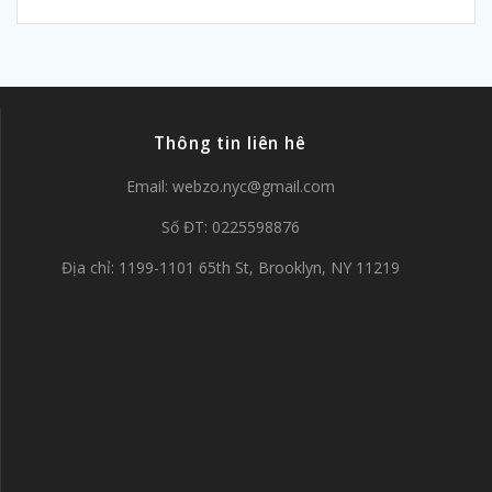
Thông tin liên hê
Email:
webzo.nyc@gmail.com
Số ĐT: 0225598876
Địa chỉ: 1199-1101 65th St, Brooklyn, NY 11219