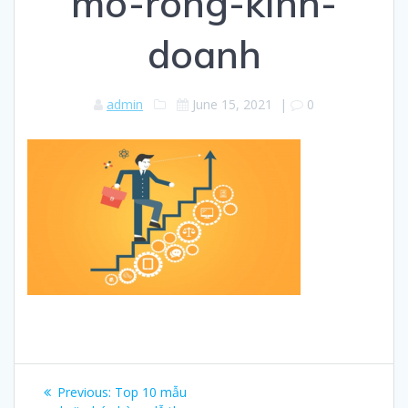
mo-rong-kinh-
doanh
admin
June 15, 2021
|
0
Post
Previous:
Previous
Top 10 mẫu