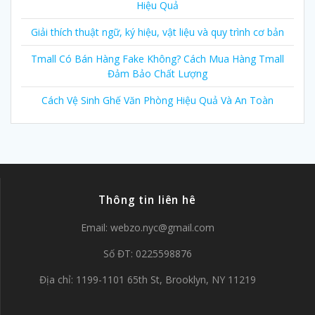
Hiệu Quả
Giải thích thuật ngữ, ký hiệu, vật liệu và quy trình cơ bản
Tmall Có Bán Hàng Fake Không? Cách Mua Hàng Tmall
Đảm Bảo Chất Lượng
Cách Vệ Sinh Ghế Văn Phòng Hiệu Quả Và An Toàn
Thông tin liên hê
Email:
webzo.nyc@gmail.com
Số ĐT: 0225598876
Địa chỉ: 1199-1101 65th St, Brooklyn, NY 11219