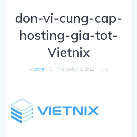
don-vi-cung-cap-
hosting-gia-tot-
Vietnix
admin
October 6, 2022
|
0