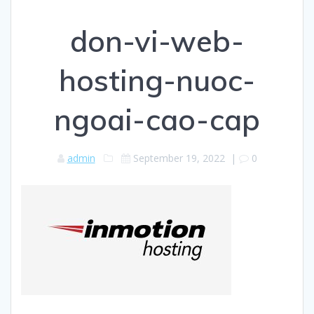
don-vi-web-
hosting-nuoc-
ngoai-cao-cap
admin
September 19, 2022
|
0