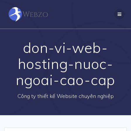
Skip
to
content
don-vi-web-
hosting-nuoc-
ngoai-cao-cap
Công ty thiết kế Website chuyên nghiệp