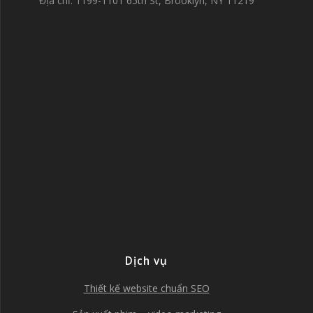
Địa chỉ: 1199-1101 65th St, Brooklyn, NY 11219
Dịch vụ
Thiết kế website chuẩn SEO