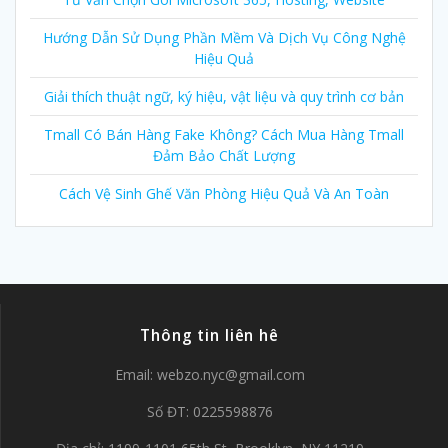
Hướng Dẫn Sử Dụng Phần Mềm Và Dịch Vụ Công Nghệ
Hiệu Quả
Giải thích thuật ngữ, ký hiệu, vật liệu và quy trình cơ bản
Tmall Có Bán Hàng Fake Không? Cách Mua Hàng Tmall
Đảm Bảo Chất Lượng
Cách Vệ Sinh Ghế Văn Phòng Hiệu Quả Và An Toàn
Thông tin liên hê
Email:
webzo.nyc@gmail.com
Số ĐT: 0225598876