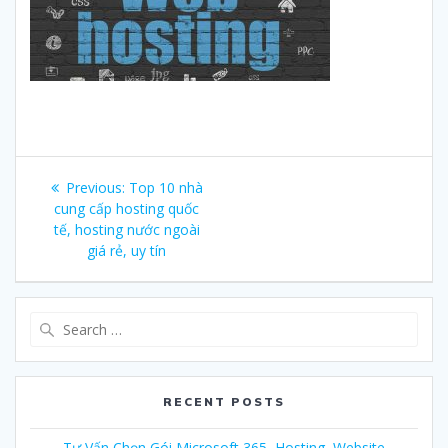
Post
Previous:
Previous
Top 10 nhà
navigation
cung cấp hosting quốc
post:
tế, hosting nước ngoài
giá rẻ, uy tín
Search
for:
RECENT POSTS
Tư Vấn Chọn Gói Microsoft 365, Hosting, Website