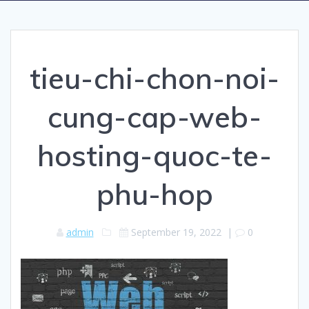
tieu-chi-chon-noi-
cung-cap-web-
hosting-quoc-te-
phu-hop
admin
September 19, 2022
|
0