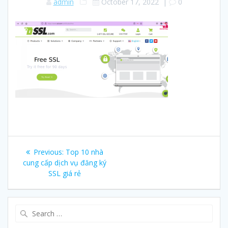
admin
October 17, 2022
|
0
Post
Previous:
Previous
Top 10 nhà
navigation
cung cấp dịch vụ đăng ký
post:
SSL giá rẻ
Search
for: