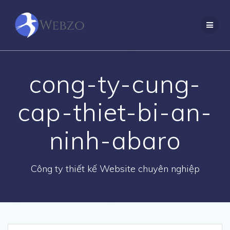
Skip
to
content
cong-ty-cung-
cap-thiet-bi-an-
ninh-abaro
Công ty thiết kế Website chuyên nghiệp