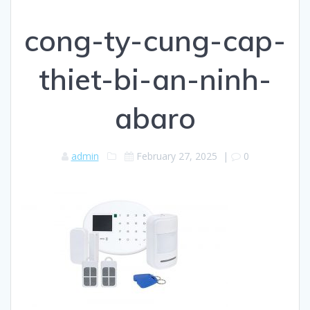
cong-ty-cung-cap-
thiet-bi-an-ninh-
abaro
admin
February 27, 2025
|
0