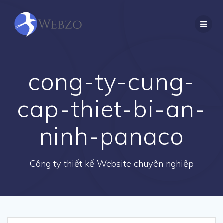
Skip
to
content
cong-ty-cung-
cap-thiet-bi-an-
ninh-panaco
Công ty thiết kế Website chuyên nghiệp