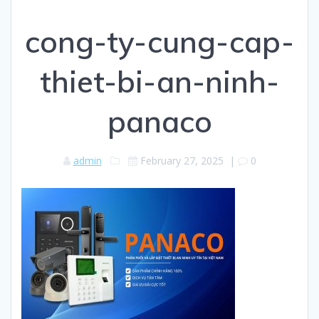
cong-ty-cung-cap-
thiet-bi-an-ninh-
panaco
admin
February 27, 2025
|
0