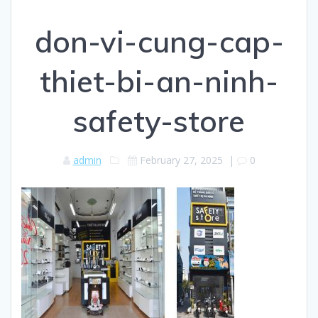
don-vi-cung-cap-
thiet-bi-an-ninh-
safety-store
admin
February 27, 2025
|
0