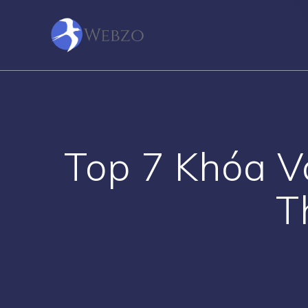
Skip
to
content
Top 7 Khóa V
T