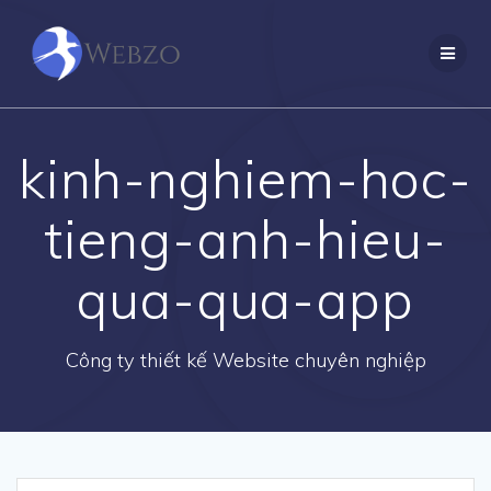
Skip
to
content
kinh-nghiem-hoc-
tieng-anh-hieu-
qua-qua-app
Công ty thiết kế Website chuyên nghiệp