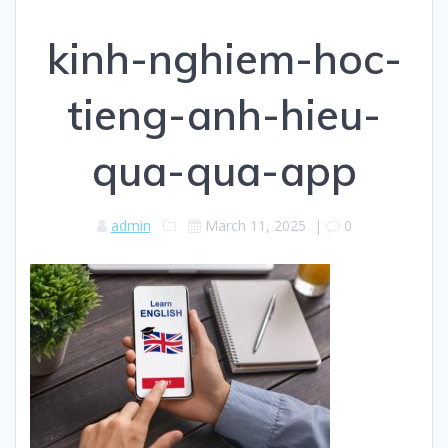
kinh-nghiem-hoc-
tieng-anh-hieu-
qua-qua-app
admin
March 11, 2025
|
0