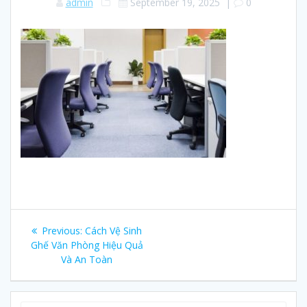
admin
September 19, 2025
|
0
Post
Previous:
Previous
Cách Vệ Sinh
navigation
Ghế Văn Phòng Hiệu Quả
post:
Và An Toàn