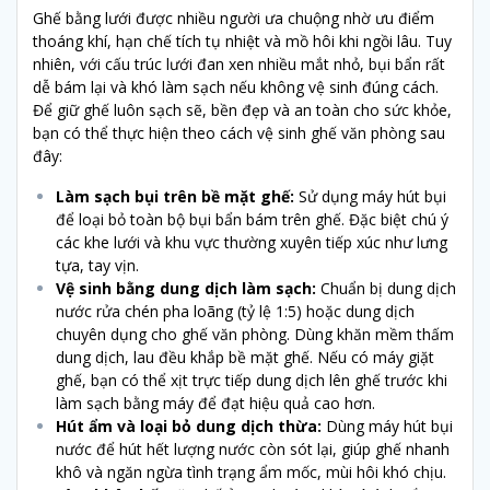
Ghế bằng lưới được nhiều người ưa chuộng nhờ ưu điểm
thoáng khí, hạn chế tích tụ nhiệt và mồ hôi khi ngồi lâu. Tuy
nhiên, với cấu trúc lưới đan xen nhiều mắt nhỏ, bụi bẩn rất
dễ bám lại và khó làm sạch nếu không vệ sinh đúng cách.
Để giữ ghế luôn sạch sẽ, bền đẹp và an toàn cho sức khỏe,
bạn có thể thực hiện theo cách vệ sinh ghế văn phòng sau
đây:
Làm sạch bụi trên bề mặt ghế:
Sử dụng máy hút bụi
để loại bỏ toàn bộ bụi bẩn bám trên ghế. Đặc biệt chú ý
các khe lưới và khu vực thường xuyên tiếp xúc như lưng
tựa, tay vịn.
Vệ sinh bằng dung dịch làm sạch:
Chuẩn bị dung dịch
nước rửa chén pha loãng (tỷ lệ 1:5) hoặc dung dịch
chuyên dụng cho ghế văn phòng. Dùng khăn mềm thấm
dung dịch, lau đều khắp bề mặt ghế. Nếu có máy giặt
ghế, bạn có thể xịt trực tiếp dung dịch lên ghế trước khi
làm sạch bằng máy để đạt hiệu quả cao hơn.
Hút ẩm và loại bỏ dung dịch thừa:
Dùng máy hút bụi
nước để hút hết lượng nước còn sót lại, giúp ghế nhanh
khô và ngăn ngừa tình trạng ẩm mốc, mùi hôi khó chịu.