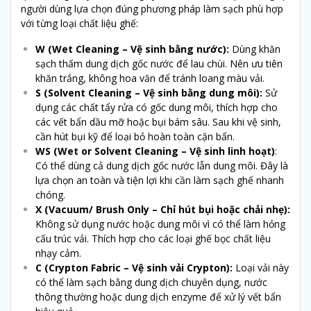
người dùng lựa chọn đúng phương pháp làm sạch phù hợp
với từng loại chất liệu ghế:
W (Wet Cleaning – Vệ sinh bằng nước):
Dùng khăn
sạch thấm dung dịch gốc nước để lau chùi. Nên ưu tiên
khăn trắng, không hoa văn để tránh loang màu vải.
S (Solvent Cleaning – Vệ sinh bằng dung môi):
Sử
dụng các chất tẩy rửa có gốc dung môi, thích hợp cho
các vết bẩn dầu mỡ hoặc bụi bám sâu. Sau khi vệ sinh,
cần hút bụi kỹ để loại bỏ hoàn toàn cặn bẩn.
WS (Wet or Solvent Cleaning – Vệ sinh linh hoạt)
:
Có thể dùng cả dung dịch gốc nước lẫn dung môi. Đây là
lựa chọn an toàn và tiện lợi khi cần làm sạch ghế nhanh
chóng.
X (Vacuum/ Brush Only – Chỉ hút bụi hoặc chải nhẹ):
Không sử dụng nước hoặc dung môi vì có thể làm hỏng
cấu trúc vải. Thích hợp cho các loại ghế bọc chất liệu
nhạy cảm.
C (Crypton Fabric – Vệ sinh vải Crypton):
Loại vải này
có thể làm sạch bằng dung dịch chuyên dụng, nước
thông thường hoặc dung dịch enzyme để xử lý vết bẩn