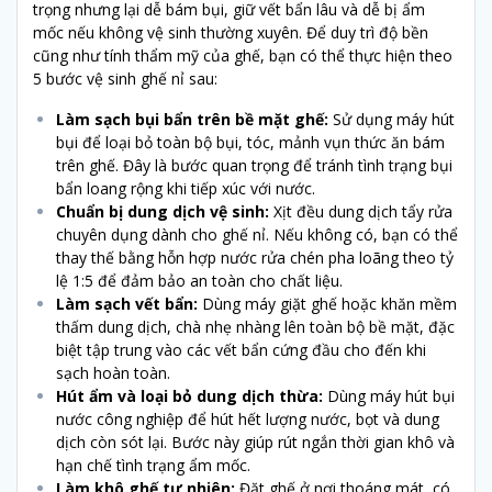
trọng nhưng lại dễ bám bụi, giữ vết bẩn lâu và dễ bị ẩm
mốc nếu không vệ sinh thường xuyên. Để duy trì độ bền
cũng như tính thẩm mỹ của ghế, bạn có thể thực hiện theo
5 bước vệ sinh ghế nỉ sau:
Làm sạch bụi bẩn trên bề mặt ghế:
Sử dụng máy hút
bụi để loại bỏ toàn bộ bụi, tóc, mảnh vụn thức ăn bám
trên ghế. Đây là bước quan trọng để tránh tình trạng bụi
bẩn loang rộng khi tiếp xúc với nước.
Chuẩn bị dung dịch vệ sinh:
Xịt đều dung dịch tẩy rửa
chuyên dụng dành cho ghế nỉ. Nếu không có, bạn có thể
thay thế bằng hỗn hợp nước rửa chén pha loãng theo tỷ
lệ 1:5 để đảm bảo an toàn cho chất liệu.
Làm sạch vết bẩn:
Dùng máy giặt ghế hoặc khăn mềm
thấm dung dịch, chà nhẹ nhàng lên toàn bộ bề mặt, đặc
biệt tập trung vào các vết bẩn cứng đầu cho đến khi
sạch hoàn toàn.
Hút ẩm và loại bỏ dung dịch thừa:
Dùng máy hút bụi
nước công nghiệp để hút hết lượng nước, bọt và dung
dịch còn sót lại. Bước này giúp rút ngắn thời gian khô và
hạn chế tình trạng ẩm mốc.
Làm khô ghế tự nhiên:
Đặt ghế ở nơi thoáng mát, có