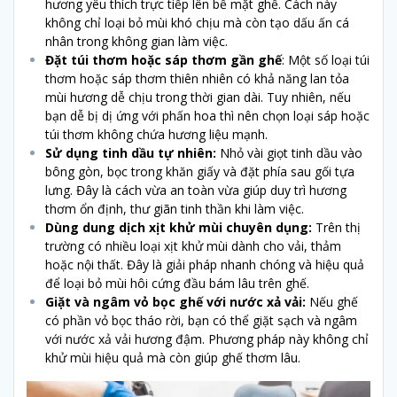
hương yêu thích trực tiếp lên bề mặt ghế. Cách này
không chỉ loại bỏ mùi khó chịu mà còn tạo dấu ấn cá
nhân trong không gian làm việc.
Đặt túi thơm hoặc sáp thơm gần ghế
: Một số loại túi
thơm hoặc sáp thơm thiên nhiên có khả năng lan tỏa
mùi hương dễ chịu trong thời gian dài. Tuy nhiên, nếu
bạn dễ bị dị ứng với phấn hoa thì nên chọn loại sáp hoặc
túi thơm không chứa hương liệu mạnh.
Sử dụng tinh dầu tự nhiên:
Nhỏ vài giọt tinh dầu vào
bông gòn, bọc trong khăn giấy và đặt phía sau gối tựa
lưng. Đây là cách vừa an toàn vừa giúp duy trì hương
thơm ổn định, thư giãn tinh thần khi làm việc.
Dùng dung dịch xịt khử mùi chuyên dụng:
Trên thị
trường có nhiều loại xịt khử mùi dành cho vải, thảm
hoặc nội thất. Đây là giải pháp nhanh chóng và hiệu quả
để loại bỏ mùi hôi cứng đầu bám lâu trên ghế.
Giặt và ngâm vỏ bọc ghế với nước xả vải:
Nếu ghế
có phần vỏ bọc tháo rời, bạn có thể giặt sạch và ngâm
với nước xả vải hương đậm. Phương pháp này không chỉ
khử mùi hiệu quả mà còn giúp ghế thơm lâu.