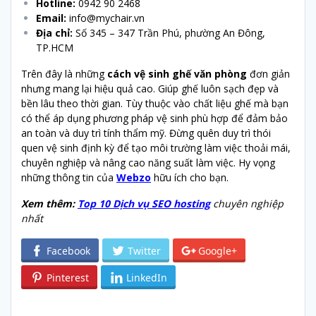
Hotline:
0942 90 2468
Email:
info@mychair.vn
Địa chỉ:
Số 345 – 347 Trần Phú, phường An Đông,
TP.HCM
Trên đây là những
cách vệ sinh ghế văn phòng
đơn giản
nhưng mang lại hiệu quả cao. Giúp ghế luôn sạch đẹp và
bền lâu theo thời gian. Tùy thuộc vào chất liệu ghế mà bạn
có thể áp dụng phương pháp vệ sinh phù hợp để đảm bảo
an toàn và duy trì tính thẩm mỹ. Đừng quên duy trì thói
quen vệ sinh định kỳ để tạo môi trường làm việc thoải mái,
chuyên nghiệp và nâng cao năng suất làm việc. Hy vọng
những thông tin của
Webzo
hữu ích cho bạn.
Xem thêm:
Top 10 Dịch vụ SEO hosting
chuyên nghiệp
nhất
Facebook
Twitter
Google+
Pinterest
LinkedIn