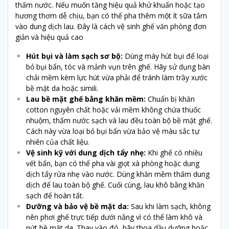
thấm nước. Nếu muốn tăng hiệu quả khử khuẩn hoặc tạo
hương thơm dễ chịu, bạn có thể pha thêm một ít sữa tắm
vào dung dịch lau. Đây là cách vệ sinh ghế văn phòng đơn
giản và hiệu quả cao
Hút bụi và làm sạch sơ bộ:
Dùng máy hút bụi để loại
bỏ bụi bẩn, tóc và mảnh vụn trên ghế. Hãy sử dụng bàn
chải mềm kèm lực hút vừa phải để tránh làm trầy xước
bề mặt da hoặc simili.
Lau bề mặt ghế bằng khăn mềm:
Chuẩn bị khăn
cotton nguyên chất hoặc vải mềm không chứa thuốc
nhuộm, thấm nước sạch và lau đều toàn bộ bề mặt ghế.
Cách này vừa loại bỏ bụi bẩn vừa bảo vệ màu sắc tự
nhiên của chất liệu.
Vệ sinh kỹ với dung dịch tẩy nhẹ:
Khi ghế có nhiều
vết bẩn, bạn có thể pha vài giọt xà phòng hoặc dung
dịch tẩy rửa nhẹ vào nước. Dùng khăn mềm thấm dung
dịch để lau toàn bộ ghế. Cuối cùng, lau khô bằng khăn
sạch để hoàn tất.
Dưỡng và bảo vệ bề mặt da:
Sau khi làm sạch, không
nên phơi ghế trực tiếp dưới nắng vì có thể làm khô và
nứt bề mặt da. Thay vào đó, hãy thoa dầu dưỡng hoặc