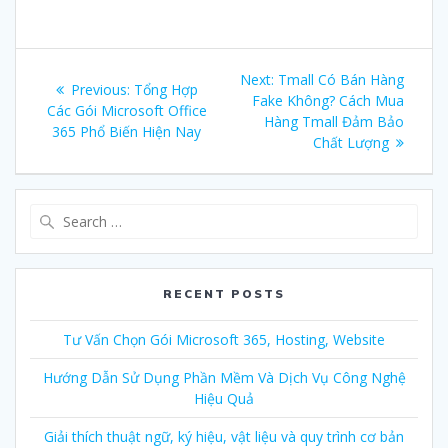
Post
Next:
Next
Tmall Có Bán Hàng
Previous:
Previous
Tổng Hợp
navigation
Fake Không? Cách Mua
post:
Các Gói Microsoft Office
post:
Hàng Tmall Đảm Bảo
365 Phổ Biến Hiện Nay
Chất Lượng
Search
for:
RECENT POSTS
Tư Vấn Chọn Gói Microsoft 365, Hosting, Website
Hướng Dẫn Sử Dụng Phần Mềm Và Dịch Vụ Công Nghệ
Hiệu Quả
Giải thích thuật ngữ, ký hiệu, vật liệu và quy trình cơ bản