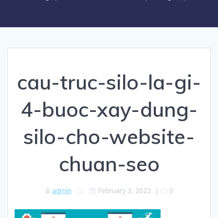
cau-truc-silo-la-gi-
4-buoc-xay-dung-
silo-cho-website-
chuan-seo
admin
February 3, 2023
|
0