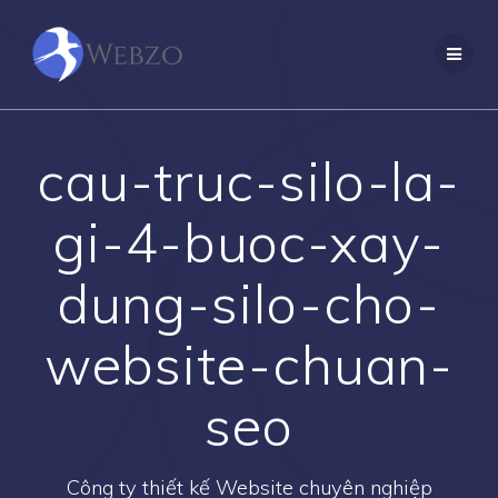
Skip
to
content
cau-truc-silo-la-
gi-4-buoc-xay-
dung-silo-cho-
website-chuan-
seo
Công ty thiết kế Website chuyên nghiệp