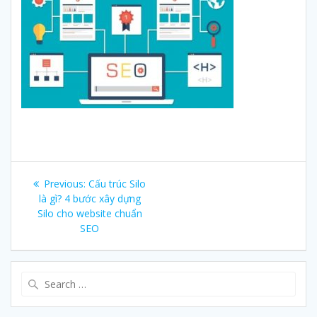
Post
Previous:
Previous
Cấu trúc Silo
navigation
là gì? 4 bước xây dựng
post:
Silo cho website chuẩn
SEO
Search
for: