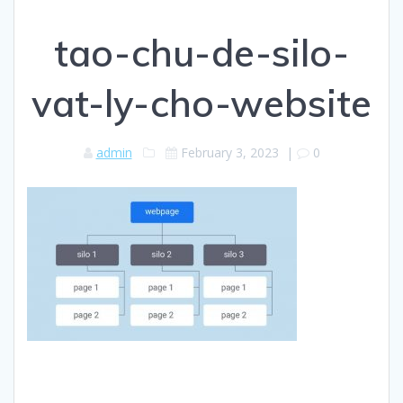
tao-chu-de-silo-
vat-ly-cho-website
admin
February 3, 2023
|
0