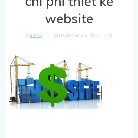
chi phí thiết kế
website
admin
December 26, 2017
|
0