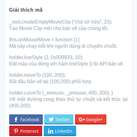
Giải thích mã
_root.createEmptyMovieClip (“chủ sở hữu”, 33);
Tạo Movie Clip mới cho bản vẽ của chúng tôi.
this.onMouseMove = function () {
Mã này chạy mỗi khi người dùng di chuyển chuột.
holder.lineStyle (2, 0x009933, 10);
Đặt màu của dòng với hàm lineStyle () từ API bản vẽ.
holder.moveTo (100, 200);
Bắt đầu bản vẽ tại (100,200) phối hợp.
holder.curveTo (_xmouse, _ymouse, 400, 200); }
Vẽ một đường cong theo thứ tự chuột và kết thúc tại
(400,200).
Facebook
Twitter
Google+
Pinterest
LinkedIn