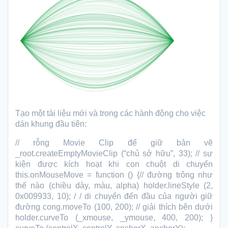
Tạo một tài liệu mới và trong các hành động cho việc
dán khung đầu tiên:
// rỗng Movie Clip để giữ bản vẽ
_root.createEmptyMovieClip (“chủ sở hữu”, 33); // sự
kiện được kích hoạt khi con chuột di chuyển
this.onMouseMove = function () {// đường trông như
thế nào (chiều dày, màu, alpha) holder.lineStyle (2,
0x009933, 10); / / di chuyển đến đầu của người giữ
đường cong.moveTo (100, 200); // giải thích bên dưới
holder.curveTo (_xmouse, _ymouse, 400, 200); }