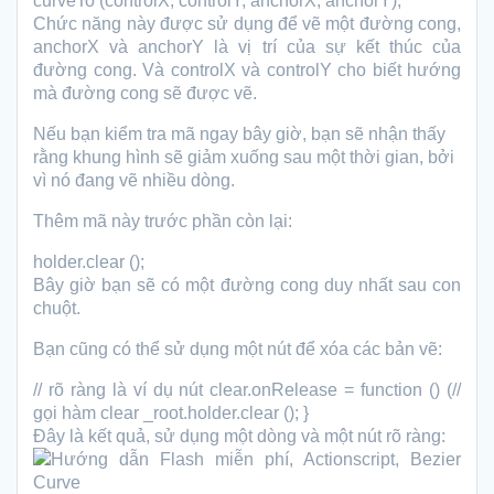
curveTo (controlX, controlY, anchorX, anchorY);
Chức năng này được sử dụng để vẽ một đường cong,
anchorX và anchorY là vị trí của sự kết thúc của
đường cong. Và controlX và controlY cho biết hướng
mà đường cong sẽ được vẽ.
Nếu bạn kiểm tra mã ngay bây giờ, bạn sẽ nhận thấy
rằng khung hình sẽ giảm xuống sau một thời gian, bởi
vì nó đang vẽ nhiều dòng.
Thêm mã này trước phần còn lại:
holder.clear ();
Bây giờ bạn sẽ có một đường cong duy nhất sau con
chuột.
Bạn cũng có thể sử dụng một nút để xóa các bản vẽ:
// rõ ràng là ví dụ nút clear.onRelease = function () (//
gọi hàm clear _root.holder.clear (); }
Đây là kết quả, sử dụng một dòng và một nút rõ ràng: