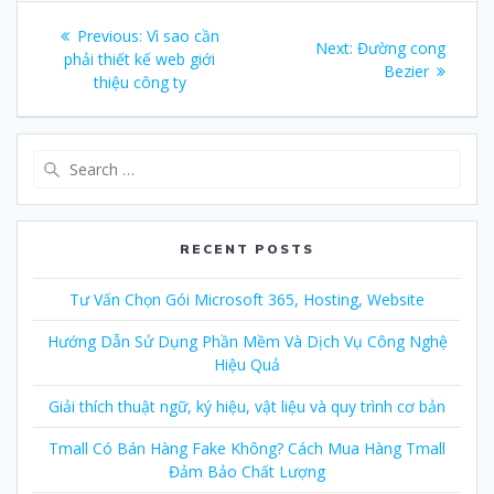
Post
Previous:
Previous
Vì sao cần
Next:
Next
Đường cong
navigation
phải thiết kế web giới
post:
post:
Bezier
thiệu công ty
Search
for:
RECENT POSTS
Tư Vấn Chọn Gói Microsoft 365, Hosting, Website
Hướng Dẫn Sử Dụng Phần Mềm Và Dịch Vụ Công Nghệ
Hiệu Quả
Giải thích thuật ngữ, ký hiệu, vật liệu và quy trình cơ bản
Tmall Có Bán Hàng Fake Không? Cách Mua Hàng Tmall
Đảm Bảo Chất Lượng