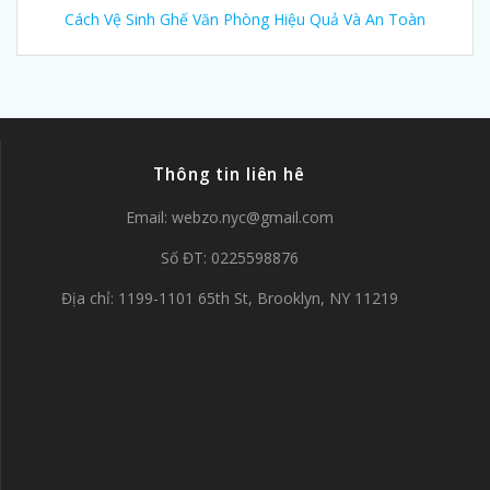
Cách Vệ Sinh Ghế Văn Phòng Hiệu Quả Và An Toàn
Thông tin liên hê
Email:
webzo.nyc@gmail.com
Số ĐT: 0225598876
Địa chỉ: 1199-1101 65th St, Brooklyn, NY 11219