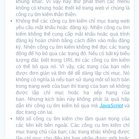
khung khác. Vì vậy hãy thử phát triển các menu
không có khung hoặc thiết kế trang web vì chúng là
công cụ tìm kiếm thân thiện.
Không thể các công cụ tìm kiếm chỉ mục trang web
yêu cầu mật khẩu hoặc đăng ký. Nhện công cụ tìm
kiếm không thể cung cấp mật khẩu hoặc quá trình
đăng ký hoàn chỉnh bằng cách điền vào mẫu đăng
ký. Nhện công cụ tìm kiếm không thể đọc các trang
động để họ bỏ qua các trang đó. Nếu có bất kỳ biểu
tượng đặc biệt trong URL thì các công cụ tìm kiếm
có thể bỏ qua nó. Vì vậy, các trang của bạn nên
được đơn giản và tĩnh để dễ dàng lập chỉ mục. Nó
không có nghĩa là nếu bạn sử dụng một số kịch bản
trong trang web của bạn thì trang của bạn sẽ không
được lập chỉ mục hoặc hạ xếp hạng của
bạn. Nhưng kịch bản này không phải là quá hấp
dẫn khi công cụ tìm kiếm bỏ qua mã
JavaScript
và
đọc trang còn lại.
Một số công cụ tìm kiếm cho tầm quan trọng của
các liên kết bên ngoài. Các công cụ tìm kiếm chỉ
mục trang chủ của bạn; các trang khác không được
lập chỉ mục cho đến khi bạn nhận được một hoặc